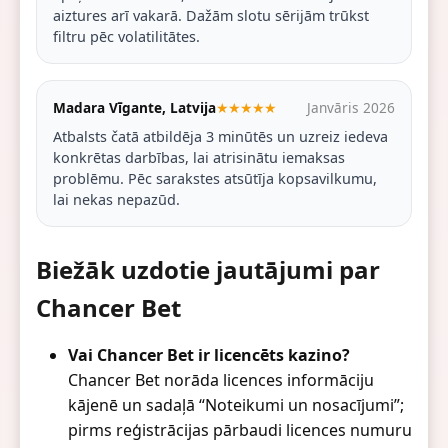
aiztures arī vakarā. Dažām slotu sērijām trūkst
filtru pēc volatilitātes.
Madara Vīgante, Latvija
★★★★★
Janvāris 2026
Atbalsts čatā atbildēja 3 minūtēs un uzreiz iedeva
konkrētas darbības, lai atrisinātu iemaksas
problēmu. Pēc sarakstes atsūtīja kopsavilkumu,
lai nekas nepazūd.
Biežāk uzdotie jautājumi par
Chancer Bet
Vai Chancer Bet ir licencēts kazino?
Chancer Bet norāda licences informāciju
kājenē un sadaļā “Noteikumi un nosacījumi”;
pirms reģistrācijas pārbaudi licences numuru