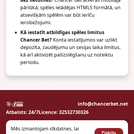
pārlūkā; spēles ielādējas HTML5 formātā, un
atsevišķām spēlēm var būt ierīču
ierobežojumi.
Kā iestatīt atbildīgas spēles limitus
Chancer Bet?
Konta iestatījumos var uzlikt
depozīta, zaudējumu un sesijas laika limitus,
kā arī aktivizēt pašizslēgšanu uz noteiktu
periodu.
🎯
💰
🎰
info@chancerbet.net
Atbalsts: 24/7
Licence: 32532730326
Spēlē atbildīgi. 18+
Mēs izmantojam sīkdatnes, lai
© 2015 -
2026
Chancer Bet.
Piekrītu