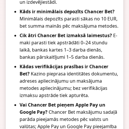
un izdevējiestādi.
Kāds ir minimālais depozīts Chancer Bet?
Minimālais depozīts parasti sākas no 10 EUR,
bet summa mainās pēc maksājuma metodes.
Cik ātri Chancer Bet izmaksā laimestus?
E-
maki parasti tiek apstrādāti 0–24 stundu
laikā, bankas kartes 1–3 darba dienās,
bankas pārskaitījumi 1–5 darba dienās.
Kādas verifikācijas prasības ir Chancer
Bet?
Kazino pieprasa identitātes dokumentu,
adreses apliecinājumu un maksājuma
metodes apliecinājumu; bez verifikācijas
izmaksu apstrāde tiek apturēta.
Vai Chancer Bet pieņem Apple Pay un
Google Pay?
Chancer Bet maksājumu sadaļā
parāda pieejamās metodes pēc valsts un
valūtas; Apple Pay un Google Pay pieejamība