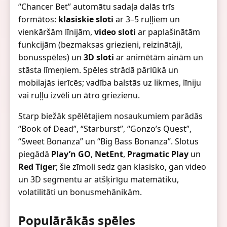
“Chancer Bet” automātu sadaļa dalās trīs
formātos:
klasiskie sloti
ar 3–5 ruļļiem un
vienkāršām līnijām,
video sloti
ar paplašinātām
funkcijām (bezmaksas griezieni, reizinātāji,
bonusspēles) un
3D sloti
ar animētām ainām un
stāsta līmeņiem. Spēles strādā pārlūkā un
mobilajās ierīcēs; vadība balstās uz likmes, līniju
vai ruļļu izvēli un ātro griezienu.
Starp biežāk spēlētajiem nosaukumiem parādās
“Book of Dead”, “Starburst”, “Gonzo’s Quest”,
“Sweet Bonanza” un “Big Bass Bonanza”. Slotus
piegādā
Play’n GO
,
NetEnt
,
Pragmatic Play
un
Red Tiger
; šie zīmoli sedz gan klasisko, gan video
un 3D segmentu ar atšķirīgu matemātiku,
volatilitāti un bonusmehānikām.
Populārākās spēles