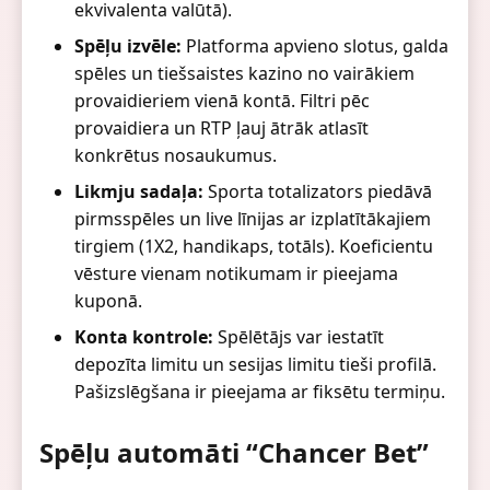
ekvivalenta valūtā).
Spēļu izvēle:
Platforma apvieno slotus, galda
spēles un tiešsaistes kazino no vairākiem
provaidieriem vienā kontā. Filtri pēc
provaidiera un RTP ļauj ātrāk atlasīt
konkrētus nosaukumus.
Likmju sadaļa:
Sporta totalizators piedāvā
pirmsspēles un live līnijas ar izplatītākajiem
tirgiem (1X2, handikaps, totāls). Koeficientu
vēsture vienam notikumam ir pieejama
kuponā.
Konta kontrole:
Spēlētājs var iestatīt
depozīta limitu un sesijas limitu tieši profilā.
Pašizslēgšana ir pieejama ar fiksētu termiņu.
Spēļu automāti “Chancer Bet”