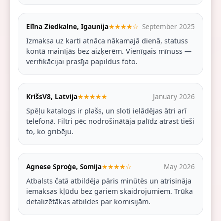
Elīna Ziedkalne, Igaunija
★★★★☆
September 2025
Izmaksa uz karti atnāca nākamajā dienā, statuss
kontā mainījās bez aizķerēm. Vienīgais mīnuss —
verifikācijai prasīja papildus foto.
KrišsV8, Latvija
★★★★★
January 2026
Spēļu katalogs ir plašs, un sloti ielādējas ātri arī
telefonā. Filtri pēc nodrošinātāja palīdz atrast tieši
to, ko gribēju.
Agnese Sproģe, Somija
★★★★☆
May 2026
Atbalsts čatā atbildēja pāris minūtēs un atrisināja
iemaksas kļūdu bez gariem skaidrojumiem. Trūka
detalizētākas atbildes par komisijām.