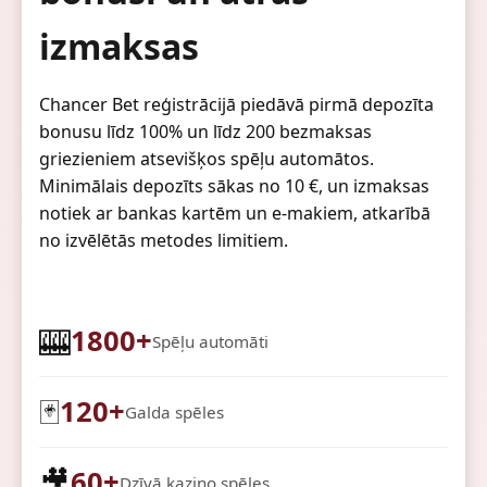
izmaksas
Chancer Bet reģistrācijā piedāvā pirmā depozīta
bonusu līdz 100% un līdz 200 bezmaksas
griezieniem atsevišķos spēļu automātos.
Minimālais depozīts sākas no 10 €, un izmaksas
notiek ar bankas kartēm un e-makiem, atkarībā
no izvēlētās metodes limitiem.
🎰
1800+
Spēļu automāti
🃏
120+
Galda spēles
🎥
60+
Dzīvā kazino spēles