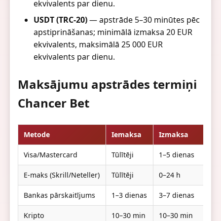
ekvivalents par dienu.
USDT (TRC-20)
— apstrāde 5–30 minūtes pēc
apstiprināšanas; minimālā izmaksa 20 EUR
ekvivalents, maksimālā 25 000 EUR
ekvivalents par dienu.
Maksājumu apstrādes termiņi
Chancer Bet
Metode
Iemaksa
Izmaksa
K
Visa/Mastercard
Tūlītēji
1–5 dienas
B
E-maks (Skrill/Neteller)
Tūlītēji
0–24 h
B
Bankas pārskaitījums
1–3 dienas
3–7 dienas
B
Kripto
10–30 min
10–30 min
B