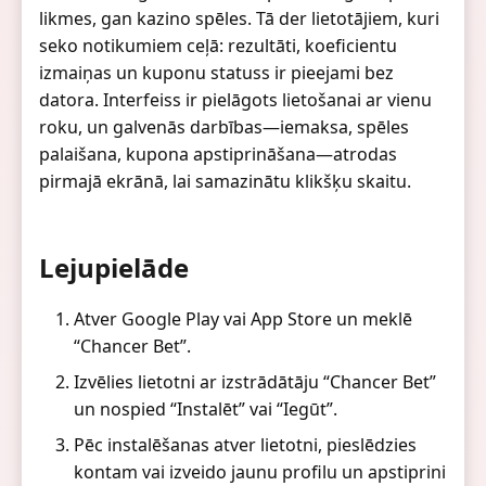
likmes, gan kazino spēles. Tā der lietotājiem, kuri
seko notikumiem ceļā: rezultāti, koeficientu
izmaiņas un kuponu statuss ir pieejami bez
datora. Interfeiss ir pielāgots lietošanai ar vienu
roku, un galvenās darbības—iemaksa, spēles
palaišana, kupona apstiprināšana—atrodas
pirmajā ekrānā, lai samazinātu klikšķu skaitu.
Lejupielāde
Atver Google Play vai App Store un meklē
“Chancer Bet”.
Izvēlies lietotni ar izstrādātāju “Chancer Bet”
un nospied “Instalēt” vai “Iegūt”.
Pēc instalēšanas atver lietotni, pieslēdzies
kontam vai izveido jaunu profilu un apstiprini