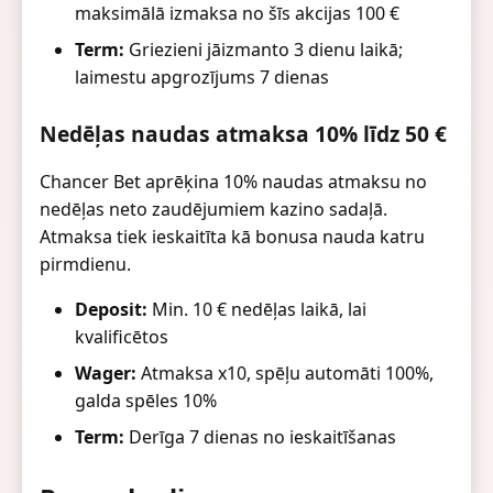
maksimālā izmaksa no šīs akcijas 100 €
Term:
Griezieni jāizmanto 3 dienu laikā;
laimestu apgrozījums 7 dienas
Nedēļas naudas atmaksa 10% līdz 50 €
Chancer Bet aprēķina 10% naudas atmaksu no
nedēļas neto zaudējumiem kazino sadaļā.
Atmaksa tiek ieskaitīta kā bonusa nauda katru
pirmdienu.
Deposit:
Min. 10 € nedēļas laikā, lai
kvalificētos
Wager:
Atmaksa x10, spēļu automāti 100%,
galda spēles 10%
Term:
Derīga 7 dienas no ieskaitīšanas