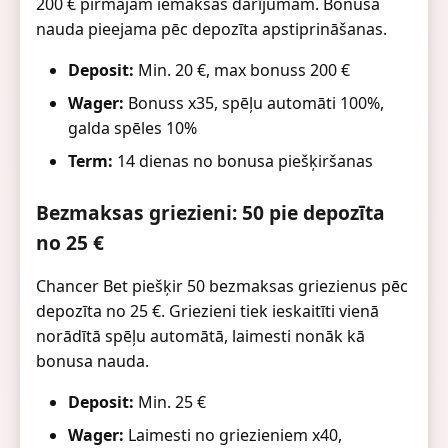
200 € pirmajam iemaksas darījumam. Bonusa
nauda pieejama pēc depozīta apstiprināšanas.
Deposit:
Min. 20 €, max bonuss 200 €
Wager:
Bonuss x35, spēļu automāti 100%,
galda spēles 10%
Term:
14 dienas no bonusa piešķiršanas
Bezmaksas griezieni: 50 pie depozīta
no 25 €
Chancer Bet piešķir 50 bezmaksas griezienus pēc
depozīta no 25 €. Griezieni tiek ieskaitīti vienā
norādītā spēļu automātā, laimesti nonāk kā
bonusa nauda.
Deposit:
Min. 25 €
Wager:
Laimesti no griezieniem x40,