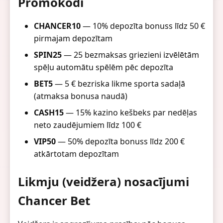
Promokodi
CHANCER10
— 10% depozīta bonuss līdz 50 €
pirmajam depozītam
SPIN25
— 25 bezmaksas griezieni izvēlētām
spēļu automātu spēlēm pēc depozīta
BET5
— 5 € bezriska likme sporta sadaļā
(atmaksa bonusa naudā)
CASH15
— 15% kazino kešbeks par nedēļas
neto zaudējumiem līdz 100 €
VIP50
— 50% depozīta bonuss līdz 200 €
atkārtotam depozītam
Likmju (veidžera) nosacījumi
Chancer Bet