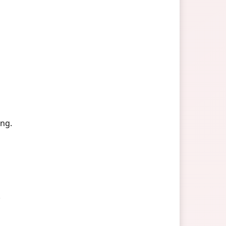
ing.
.