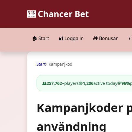
🎰 Chancer Bet
🏠 Start
🔐 Logga in
🎁 Bonusar

Start
Kampanjkod
👥
257,762+
players
🟢
1,206
active today
💸
96%
Kampanjkoder på
användning