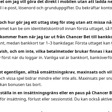
et om jag vill göra det direkt i mobilen utan att ladda n
ll i e-post, lösenord och grunduppgifter. Du bekräftar konto
och hur gör jag ett uttag steg för steg utan att missa n
emet kan be om identitetskontroll innan första uttaget, så
kommer fram när jag tar ut från Chancer Bet till bankko
t, medan bankkort tar 1–3 bankdagar. Första uttaget kan ta
ish, och om inte, vilka betalmetoder brukar finnas i ka
iv först när du loggar in. Vanliga val är bankkort, banköver
 egentligen, alltså omsättningskrav, maxinsats och vi
ch vissa spel bidrar mindre eller inte alls. Maxinsats per snu
kan bonusen tas bort.
ställa in en insättningsgräns eller en paus på Chancer B
för insättning, förlust eller sessionstid. Du kan också akti