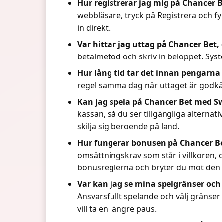
Hur registrerar jag mig på Chancer B
webbläsare, tryck på Registrera och fy
in direkt.
Var hittar jag uttag på Chancer Bet, 
betalmetod och skriv in beloppet. Syst
Hur lång tid tar det innan pengarna 
regel samma dag när uttaget är godkän
Kan jag spela på Chancer Bet med Sw
kassan, så du ser tillgängliga alternat
skilja sig beroende på land.
Hur fungerar bonusen på Chancer Bet
omsättningskrav som står i villkoren, o
bonusreglerna och bryter du mot den 
Var kan jag se mina spelgränser och 
Ansvarsfullt spelande och välj gränser 
vill ta en längre paus.