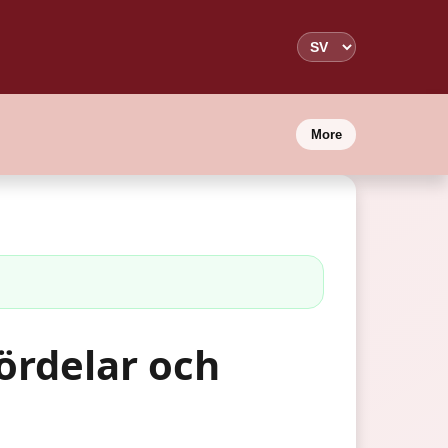
More
ördelar och