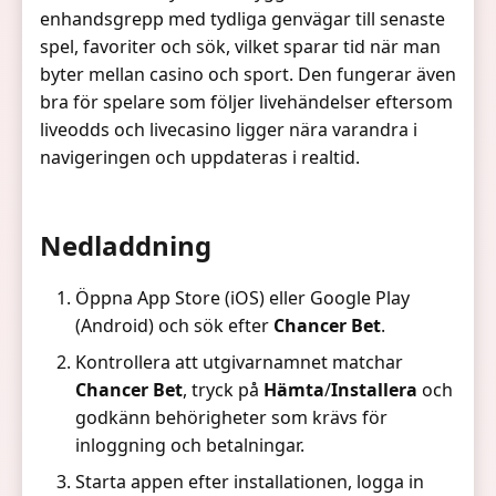
enhandsgrepp med tydliga genvägar till senaste
spel, favoriter och sök, vilket sparar tid när man
byter mellan casino och sport. Den fungerar även
bra för spelare som följer livehändelser eftersom
liveodds och livecasino ligger nära varandra i
navigeringen och uppdateras i realtid.
Nedladdning
Öppna App Store (iOS) eller Google Play
(Android) och sök efter
Chancer Bet
.
Kontrollera att utgivarnamnet matchar
Chancer Bet
, tryck på
Hämta
/
Installera
och
godkänn behörigheter som krävs för
inloggning och betalningar.
Starta appen efter installationen, logga in