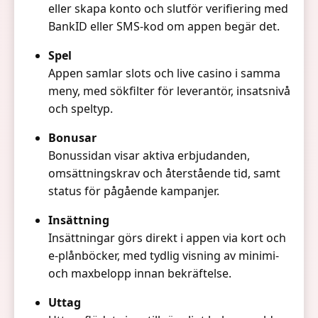
eller skapa konto och slutför verifiering med
BankID eller SMS-kod om appen begär det.
Spel
Appen samlar slots och live casino i samma
meny, med sökfilter för leverantör, insatsnivå
och speltyp.
Bonusar
Bonussidan visar aktiva erbjudanden,
omsättningskrav och återstående tid, samt
status för pågående kampanjer.
Insättning
Insättningar görs direkt i appen via kort och
e-plånböcker, med tydlig visning av minimi-
och maxbelopp innan bekräftelse.
Uttag