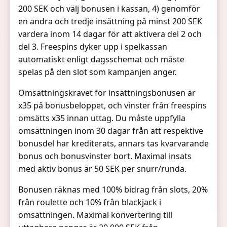
200 SEK och välj bonusen i kassan, 4) genomför
en andra och tredje insättning på minst 200 SEK
vardera inom 14 dagar för att aktivera del 2 och
del 3. Freespins dyker upp i spelkassan
automatiskt enligt dagsschemat och måste
spelas på den slot som kampanjen anger.
Omsättningskravet för insättningsbonusen är
x35 på bonusbeloppet, och vinster från freespins
omsätts x35 innan uttag. Du måste uppfylla
omsättningen inom 30 dagar från att respektive
bonusdel har krediterats, annars tas kvarvarande
bonus och bonusvinster bort. Maximal insats
med aktiv bonus är 50 SEK per snurr/runda.
Bonusen räknas med 100% bidrag från slots, 20%
från roulette och 10% från blackjack i
omsättningen. Maximal konvertering till