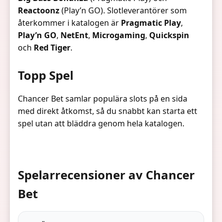
Reactoonz
(Play’n GO). Slotleverantörer som
återkommer i katalogen är
Pragmatic Play
,
Play’n GO
,
NetEnt
,
Microgaming
,
Quickspin
och
Red Tiger
.
Topp Spel
Chancer Bet samlar populära slots på en sida
med direkt åtkomst, så du snabbt kan starta ett
spel utan att bläddra genom hela katalogen.
Spelarrecensioner av Chancer
Bet