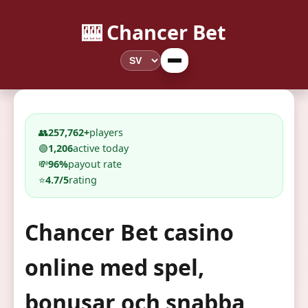
🎰 Chancer Bet
👥
257,762+
players
🟢
1,206
active today
💸
96%
payout rate
⭐
4.7/5
rating
Chancer Bet casino
online med spel,
bonusar och snabba