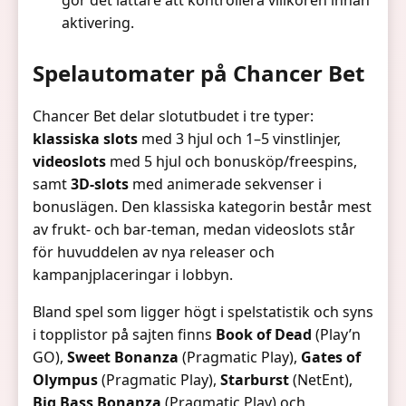
aktivering.
Spelautomater på Chancer Bet
Chancer Bet delar slotutbudet i tre typer:
klassiska slots
med 3 hjul och 1–5 vinstlinjer,
videoslots
med 5 hjul och bonusköp/freespins,
samt
3D-slots
med animerade sekvenser i
bonuslägen. Den klassiska kategorin består mest
av frukt- och bar-teman, medan videoslots står
för huvuddelen av nya releaser och
kampanjplaceringar i lobbyn.
Bland spel som ligger högt i spelstatistik och syns
i topplistor på sajten finns
Book of Dead
(Play’n
GO),
Sweet Bonanza
(Pragmatic Play),
Gates of
Olympus
(Pragmatic Play),
Starburst
(NetEnt),
Big Bass Bonanza
(Pragmatic Play) och