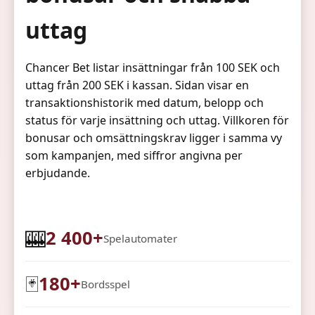
uttag
Chancer Bet listar insättningar från 100 SEK och
uttag från 200 SEK i kassan. Sidan visar en
transaktionshistorik med datum, belopp och
status för varje insättning och uttag. Villkoren för
bonusar och omsättningskrav ligger i samma vy
som kampanjen, med siffror angivna per
erbjudande.
🎰
2 400+
Spelautomater
🃏
180+
Bordsspel