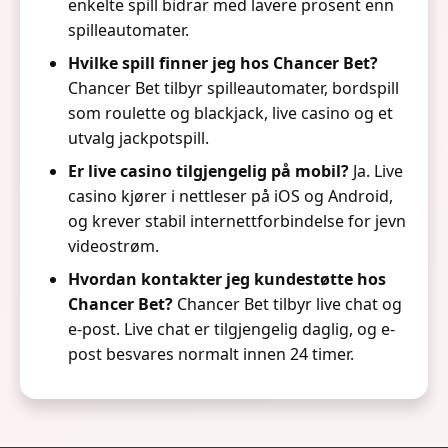
enkelte spill bidrar med lavere prosent enn
spilleautomater.
Hvilke spill finner jeg hos Chancer Bet?
Chancer Bet tilbyr spilleautomater, bordspill
som roulette og blackjack, live casino og et
utvalg jackpotspill.
Er live casino tilgjengelig på mobil?
Ja. Live
casino kjører i nettleser på iOS og Android,
og krever stabil internettforbindelse for jevn
videostrøm.
Hvordan kontakter jeg kundestøtte hos
Chancer Bet?
Chancer Bet tilbyr live chat og
e-post. Live chat er tilgjengelig daglig, og e-
post besvares normalt innen 24 timer.