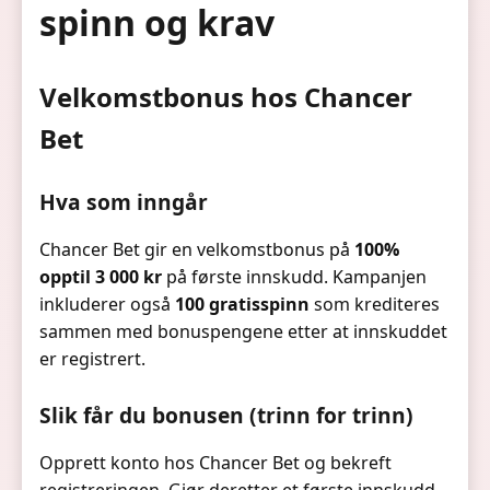
spinn og krav
Velkomstbonus hos Chancer
Bet
Hva som inngår
Chancer Bet gir en velkomstbonus på
100%
opptil 3 000 kr
på første innskudd. Kampanjen
inkluderer også
100 gratisspinn
som krediteres
sammen med bonuspengene etter at innskuddet
er registrert.
Slik får du bonusen (trinn for trinn)
Opprett konto hos Chancer Bet og bekreft
registreringen. Gjør deretter et første innskudd