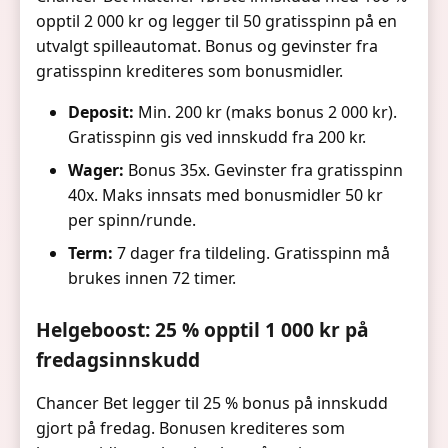
opptil 2 000 kr og legger til 50 gratisspinn på en
utvalgt spilleautomat. Bonus og gevinster fra
gratisspinn krediteres som bonusmidler.
Deposit:
Min. 200 kr (maks bonus 2 000 kr).
Gratisspinn gis ved innskudd fra 200 kr.
Wager:
Bonus 35x. Gevinster fra gratisspinn
40x. Maks innsats med bonusmidler 50 kr
per spinn/runde.
Term:
7 dager fra tildeling. Gratisspinn må
brukes innen 72 timer.
Helgeboost: 25 % opptil 1 000 kr på
fredagsinnskudd
Chancer Bet legger til 25 % bonus på innskudd
gjort på fredag. Bonusen krediteres som