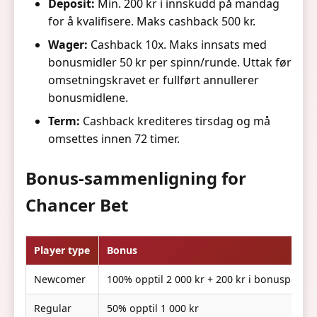
Deposit:
Min. 200 kr i innskudd på mandag
for å kvalifisere. Maks cashback 500 kr.
Wager:
Cashback 10x. Maks innsats med
bonusmidler 50 kr per spinn/runde. Uttak før
omsetningskravet er fullført annullerer
bonusmidlene.
Term:
Cashback krediteres tirsdag og må
omsettes innen 72 timer.
Bonus-sammenligning for
Chancer Bet
Player type
Bonus
Newcomer
100% opptil 2 000 kr + 200 kr i bonuspenge
Regular
50% opptil 1 000 kr