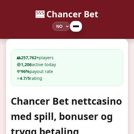
🎰 Chancer Bet
👥
257,762+
players
🟢
1,206
active today
💸
96%
payout rate
⭐
4.7/5
rating
Chancer Bet nettcasino
med spill, bonuser og
trygg betaling