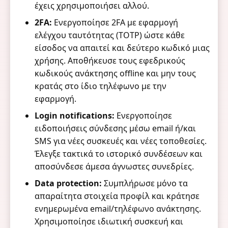
έχεις χρησιμοποιήσει αλλού.
2FA:
Ενεργοποίησε 2FA με εφαρμογή
ελέγχου ταυτότητας (TOTP) ώστε κάθε
είσοδος να απαιτεί και δεύτερο κωδικό μιας
χρήσης. Αποθήκευσε τους εφεδρικούς
κωδικούς ανάκτησης offline και μην τους
κρατάς στο ίδιο τηλέφωνο με την
εφαρμογή.
Login notifications:
Ενεργοποίησε
ειδοποιήσεις σύνδεσης μέσω email ή/και
SMS για νέες συσκευές και νέες τοποθεσίες.
Έλεγξε τακτικά το ιστορικό συνδέσεων και
αποσύνδεσε άμεσα άγνωστες συνεδρίες.
Data protection:
Συμπλήρωσε μόνο τα
απαραίτητα στοιχεία προφίλ και κράτησε
ενημερωμένα email/τηλέφωνο ανάκτησης.
Χρησιμοποίησε ιδιωτική συσκευή και