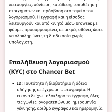
λειτουργίες: σύνδεση, κατάθεση, τοποθέτηση
στοιχημάτων και πρόσβαση στο ταμείο του
λογαριασμού. Η εγγραφή και η είσοδος
λειτουργούν και από κινητό μέσω browser, με
φόρμες προσαρμοσμένες σε μικρές οθόνες ώστε
να ολοκληρώνεις τη διαδικασία χωρίς
υπολογιστή.
Επαλήθευση λογαριασμού
(KYC) στο Chancer Bet
ID:
Ταυτότητα ή διαβατήριο ή άδεια
οδήγησης σε έγχρωμη φωτογραφία. Η
εικόνα δείχνει ολόκληρο το έγγραφο, όλες
τις γωνίες, ονοματεπώνυμο, ημερομηνία
γέννησης, αριθμό εγγράφου και ημερομηνία