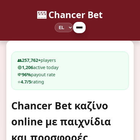
🎰 Chancer Bet
👥
257,762+
players
🟢
1,206
active today
💸
96%
payout rate
⭐
4.7/5
rating
Chancer Bet καζίνο
online με παιχνίδια
και προσφορές