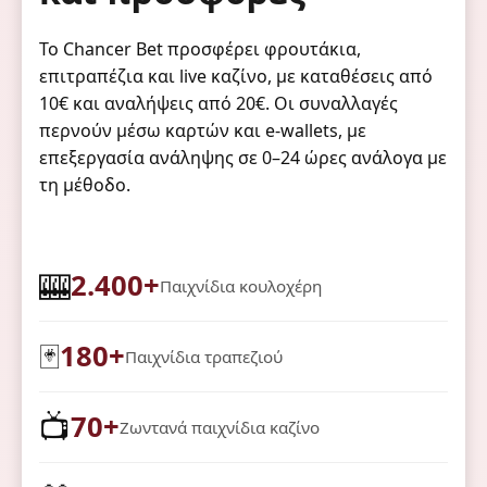
Το Chancer Bet προσφέρει φρουτάκια,
επιτραπέζια και live καζίνο, με καταθέσεις από
10€ και αναλήψεις από 20€. Οι συναλλαγές
περνούν μέσω καρτών και e-wallets, με
επεξεργασία ανάληψης σε 0–24 ώρες ανάλογα με
τη μέθοδο.
🎰
2.400+
Παιχνίδια κουλοχέρη
🃏
180+
Παιχνίδια τραπεζιού
📺
70+
Ζωντανά παιχνίδια καζίνο