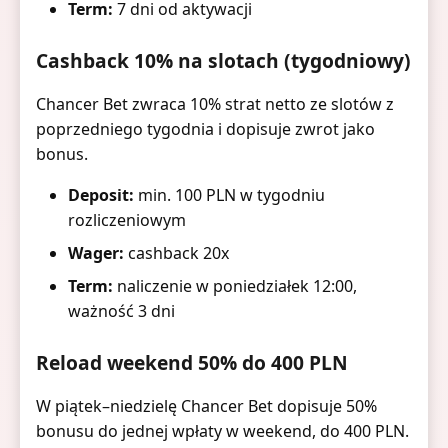
Term:
7 dni od aktywacji
Cashback 10% na slotach (tygodniowy)
Chancer Bet zwraca 10% strat netto ze slotów z
poprzedniego tygodnia i dopisuje zwrot jako
bonus.
Deposit:
min. 100 PLN w tygodniu
rozliczeniowym
Wager:
cashback 20x
Term:
naliczenie w poniedziałek 12:00,
ważność 3 dni
Reload weekend 50% do 400 PLN
W piątek–niedzielę Chancer Bet dopisuje 50%
bonusu do jednej wpłaty w weekend, do 400 PLN.