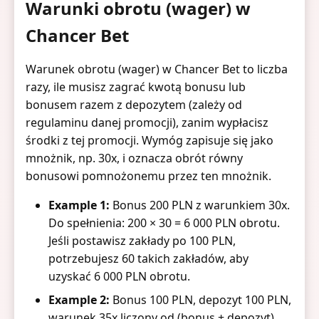
Warunki obrotu (wager) w
Chancer Bet
Warunek obrotu (wager) w Chancer Bet to liczba
razy, ile musisz zagrać kwotą bonusu lub
bonusem razem z depozytem (zależy od
regulaminu danej promocji), zanim wypłacisz
środki z tej promocji. Wymóg zapisuje się jako
mnożnik, np. 30x, i oznacza obrót równy
bonusowi pomnożonemu przez ten mnożnik.
Example 1:
Bonus 200 PLN z warunkiem 30x.
Do spełnienia: 200 × 30 = 6 000 PLN obrotu.
Jeśli postawisz zakłady po 100 PLN,
potrzebujesz 60 takich zakładów, aby
uzyskać 6 000 PLN obrotu.
Example 2:
Bonus 100 PLN, depozyt 100 PLN,
warunek 35x liczony od (bonus + depozyt).