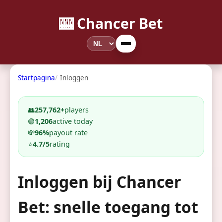
🎰 Chancer Bet
Startpagina
Inloggen
👥
257,762+
players
🟢
1,206
active today
💸
96%
payout rate
⭐
4.7/5
rating
Inloggen bij Chancer
Bet: snelle toegang tot