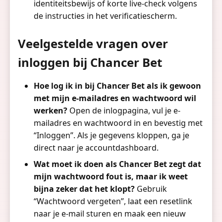
identiteitsbewijs of korte live-check volgens
de instructies in het verificatiescherm.
Veelgestelde vragen over
inloggen bij Chancer Bet
Hoe log ik in bij Chancer Bet als ik gewoon
met mijn e-mailadres en wachtwoord wil
werken?
Open de inlogpagina, vul je e-
mailadres en wachtwoord in en bevestig met
“Inloggen”. Als je gegevens kloppen, ga je
direct naar je accountdashboard.
Wat moet ik doen als Chancer Bet zegt dat
mijn wachtwoord fout is, maar ik weet
bijna zeker dat het klopt?
Gebruik
“Wachtwoord vergeten”, laat een resetlink
naar je e-mail sturen en maak een nieuw