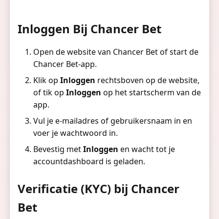
Inloggen Bij Chancer Bet
Open de website van Chancer Bet of start de
Chancer Bet-app.
Klik op
Inloggen
rechtsboven op de website,
of tik op
Inloggen
op het startscherm van de
app.
Vul je e-mailadres of gebruikersnaam in en
voer je wachtwoord in.
Bevestig met
Inloggen
en wacht tot je
accountdashboard is geladen.
Verificatie (KYC) bij Chancer
Bet