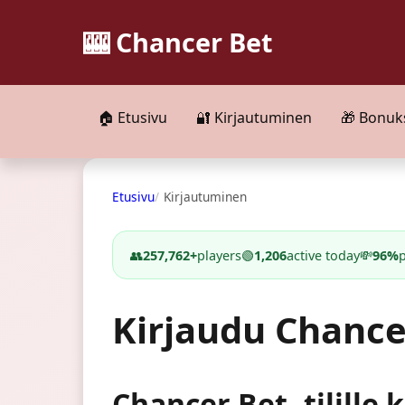
🎰 Chancer Bet
🏠 Etusivu
🔐 Kirjautuminen
🎁 Bonuk
Etusivu
Kirjautuminen
👥
257,762+
players
🟢
1,206
active today
💸
96%
Kirjaudu Chancer 
Chancer Bet -tilille