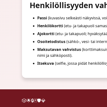
Henkilöllisyyden vah
Passi
(kuvasivu selkeästi näkyvissä, vo
Henkilökortti
(etu- ja takapuoli samas
Ajokortti
(etu- ja takapuoli; hyväksytää
Osoitetodistus
(sähkö-, vesi- tai inter
Maksutavan vahvistus
(korttimaksuis
nimi ja sähköposti).
Itsekuva
(selfie, jossa pidät henkilöll
🎲
🌟
🔒
🃏
🛡️
💎