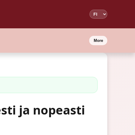
More
esti ja nopeasti