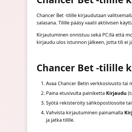
Chancer Bet -tilille kirjaudutaan valitsema
salasana. Tilille pääsy vaatii aktiivisen käyt
Kirjautuminen onnistuu sekä PC:llä että mobii
kirjaudu ulos istunnon jälkeen, jotta tili ei 
Chancer Bet -tilille
Avaa Chancer Betin verkkosivusto tai mo
Paina etusivulta painiketta
Kirjaudu
(t
Syötä rekisteröity sähköpostiosoite tai
Vahvista kirjautuminen painamalla
Kir
ja jatka tilille.