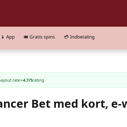
📱 App
🎟️ Gratis spins
💳 Indbetaling
payout rate
⭐
4.7/5
rating
ancer Bet med kort, e-