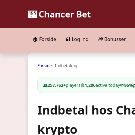
🎰 Chancer Bet
🏠 Forside
🔐 Log ind
🎁 Bonusser
Forside
Indbetaling
👥
257,762+
players
🟢
1,206
active today
💸
96%
Indbetal hos Ch
krypto