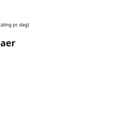
ling pr. dag)
taer