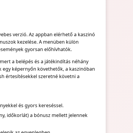
webes verzió. Az appban elérhető a kaszinó
a bónuszok kezelése. A menüben külön
s események gyorsan előhívhatók.
 mert a belépés és a játékindítás néhány
sek egy képernyőn követhetők, a kaszinóban
ush értesítésekkel szeretné követni a
nyekkel és gyors kereséssel.
, időkorlát) a bónusz mellett jelennek
gjelenik az egyenlegben.