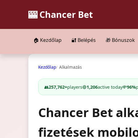
🎰 Chancer Bet
🏠 Kezdőlap
🔐 Belépés
🎁 Bónuszok
Kezdőlap
Alkalmazás
👥
257,762+
players
🟢
1,206
active today
💸
96%
Chancer Bet alk
fizetések mobil