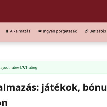
📱 Alkalmazás
🎟️ Ingyen pörgetések
💳 Befizetés
payout rate
⭐
4.7/5
rating
almazás: játékok, bónu
on