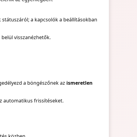
 státuszáról; a kapcsolók a beállításokban
 belül visszanézhetők.
ngedélyezd a böngészőnek az
ismeretlen
automatikus frissítéseket.
etés közben.