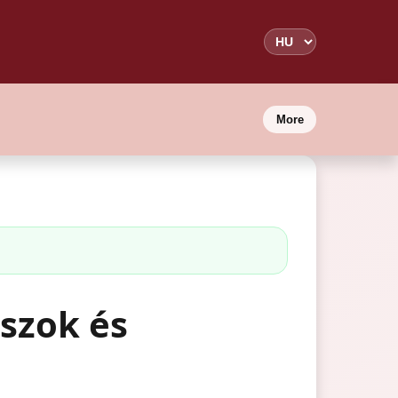
More
szok és